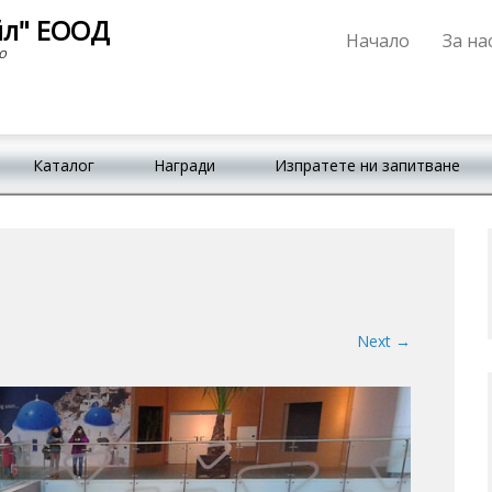
йл" ЕООД
Начало
За на
Primary Menu
Skip to content
о
Каталог
Награди
Изпратете ни запитване
Next →