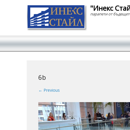
"Инекс Ста
парапети от бъдещет
Secondary Menu
6b
← Previous