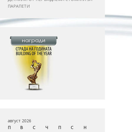
ПАРАПЕТИ
август 2026
П
В
С
Ч
П
С
Н