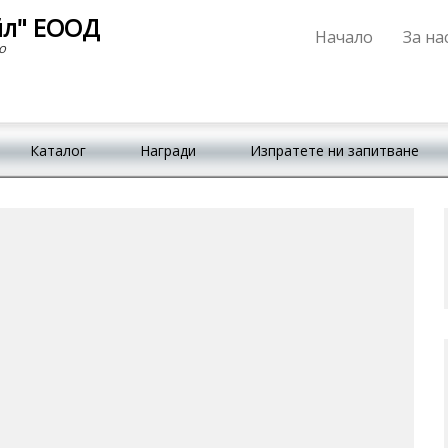
йл" ЕООД
Начало
За на
Primary Menu
Skip to content
о
Каталог
Награди
Изпратете ни запитване