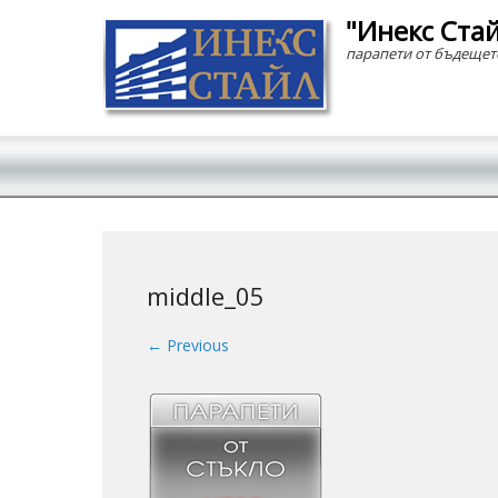
"Инекс Ста
парапети от бъдещет
Secondary Menu
middle_05
← Previous