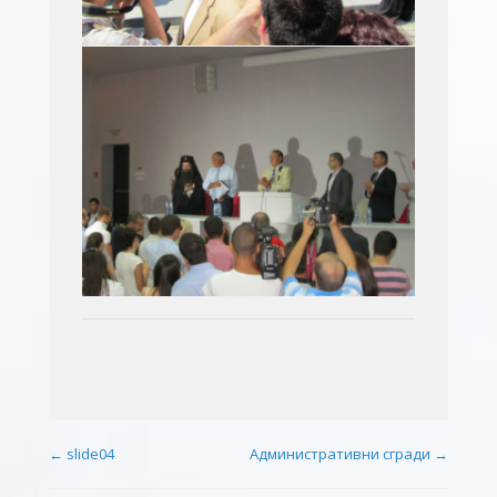
Post navigation
←
slide04
Административни сгради
→