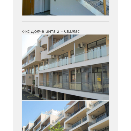
к-кс Долче Вита 2 – Св.Влас